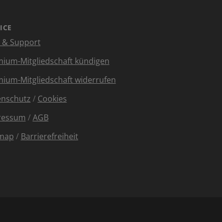
ICE
e & Support
ium-Mitgliedschaft kündigen
ium-Mitgliedschaft widerrufen
enschutz
/
Cookies
ressum
/
AGB
emap
/
Barrierefreiheit