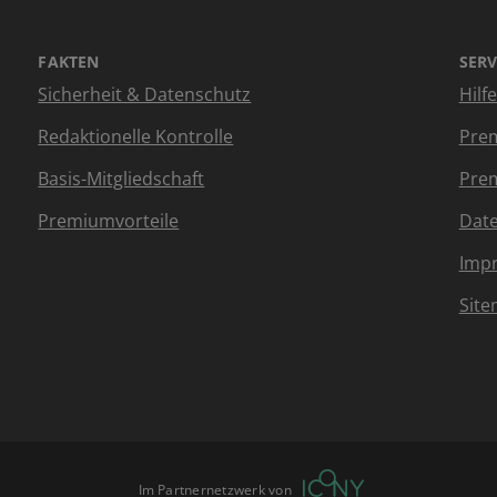
FAKTEN
SERV
Sicherheit & Datenschutz
Hilf
Redaktionelle Kontrolle
Prem
Basis-Mitgliedschaft
Prem
Premiumvorteile
Dat
Imp
Sit
Im Partnernetzwerk von