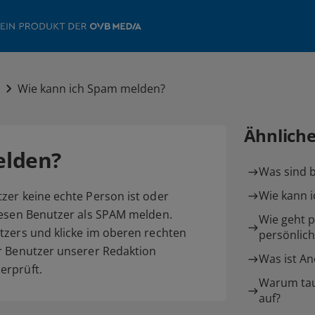
n
Wie kann ich Spam melden?
Ähnlich
elden?
Was sind b
Wie kann i
zer keine echte Person ist oder
iesen Benutzer als SPAM melden.
Wie geht p
tzers und klicke im oberen rechten
persönlic
r Benutzer unserer Redaktion
Was ist A
erprüft.
Warum tau
auf?